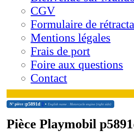
CGV
Formulaire de rétract
Mentions légales
Frais de port
Foire aux questions
Contact
p5891d
?
•
N° pièce :
English name : Motorcycle engine (right side)
Pièce Playmobil p5891