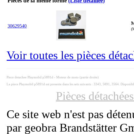
Pièces de la même forme
(Liste détaillée)
M
30
62
9540
(
Voir toutes les pièces dét
Piece detachee Playmobil p5891d - Moteur de moto (partie droite)
La piece Playmobil p5891d est presente dans les sets suivants : 3343, 5891, 3564. Disponib
Pièces détachée
Ce site web n'est pas déten
par geobra Brandstätter 