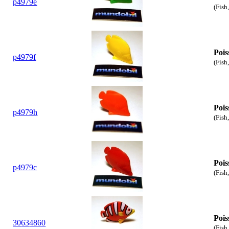
p4979e
(Fish
Pois
p4979f
(Fish
Pois
p4979h
(Fish
Pois
p4979c
(Fish
Pois
30
63
4860
(Fish