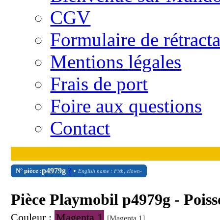
CGV
Formulaire de rétract
Mentions légales
Frais de port
Foire aux questions
Contact
p4979g
?
•
N° pièce :
English name : Fish, clown-
Pièce Playmobil p4979g - Pois
Couleur :
Magenta 1
[Magenta 1]