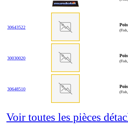
Pois
30
64
3522
(Fish
Pois
30
03
0020
(Fish
Pois
30
64
8510
(Fish,
Voir toutes les pièces dét