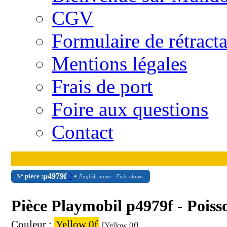
CGV
Formulaire de rétract
Mentions légales
Frais de port
Foire aux questions
Contact
p4979f
?
•
N° pièce :
English name : Fish, clown-
Pièce Playmobil p4979f - Poiss
Couleur :
Yellow 0f
[Yellow 0f]