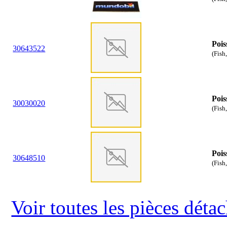
Pois
30
64
3522
(Fish
Pois
30
03
0020
(Fish
Pois
30
64
8510
(Fish,
Voir toutes les pièces dét