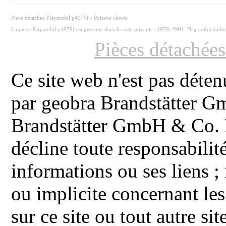
Piece detachee Playmobil p4979f - Poisson clown
La piece Playmobil p4979f est presente dans les sets suivants : 4979, 4901. Disponible indi
Pièces détachée
Ce site web n'est pas déten
par geobra Brandstätter 
Brandstätter GmbH & Co. K
décline toute responsabilit
informations ou ses liens ;
ou implicite concernant les
sur ce site ou tout autre site