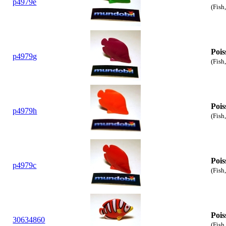
p4979e
(Fish
Pois
p4979g
(Fish
Pois
p4979h
(Fish
Pois
p4979c
(Fish
Pois
30
63
4860
(Fish