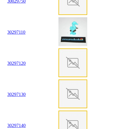
30
02
9750
30
29
7110
30
29
7120
30
29
7130
30
29
7140