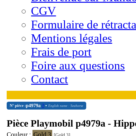
CGV
Formulaire de rétract
Mentions légales
Frais de port
Foire aux questions
Contact
p4979a
?
•
N° pièce :
English name : Seahorse
Pièce Playmobil p4979a - Hip
Couleur :
Gold 3
[Gold 3]