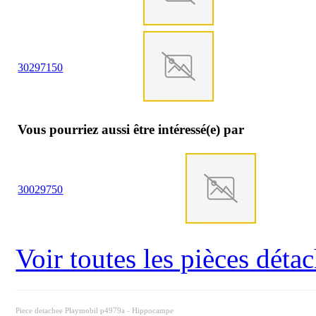
30
29
7150
Vous pourriez aussi être intéressé(e) par
30
02
9750
Voir toutes les pièces dét
Piece detachee Playmobil p4979a - Hippocampe