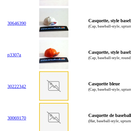
Casquette, style baseb
30
64
6390
(Cap, baseball-style, uptur
Casquette, style base
p3307a
(Cap, baseball-style, round
Casquette bleue
30
22
2342
(Cap, baseball-style, uptur
Casquette de baseball 
30
06
9170
(Hat, baseball-style, upturn