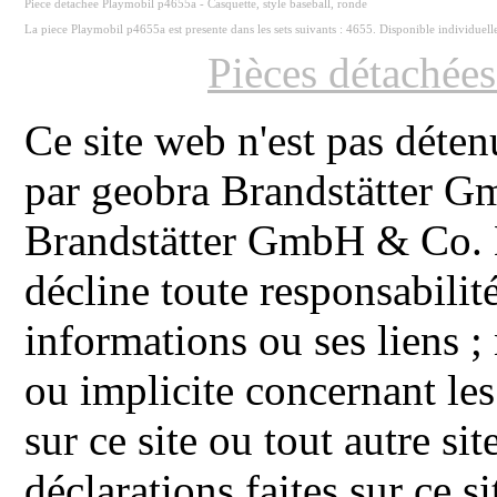
Piece detachee Playmobil p4655a - Casquette, style baseball, ronde
La piece Playmobil p4655a est presente dans les sets suivants : 4655. Disponible individuel
Pièces détachée
Ce site web n'est pas déten
par geobra Brandstätter 
Brandstätter GmbH & Co. K
décline toute responsabilit
informations ou ses liens ;
ou implicite concernant les
sur ce site ou tout autre site
déclarations faites sur ce s