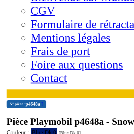
CGV
Formulaire de rétract
Mentions légales
Frais de port
Foire aux questions
Contact
p4648a
?
N° pièce :
Pièce Playmobil p4648a - Sno
Couleur :
Blue Dk 0
[Blue Dk 0]