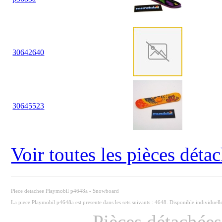
30
64
2640
30
64
5523
Voir toutes les pièces dét
Piece detachee Playmobil p4648a - Snowboard
La piece Playmobil p4648a est presente dans les sets suivants : 4648. Disponible individuel
Pièces détachée