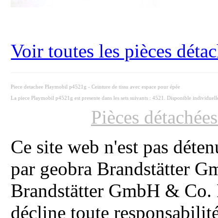
Voir toutes les pièces dét
Piece detachee Playmobil p4521g - Ceinture de tissu avec espace pour épée
La piece Playmobil p4521g est presente dans les sets suivants : 4521. Disponible individuel
Pièces détachée
Ce site web n'est pas déten
par geobra Brandstätter 
Brandstätter GmbH & Co. K
décline toute responsabilit