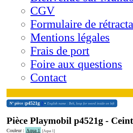
CGV
Formulaire de rétract
Mentions légales
Frais de port
Foire aux questions
Contact
p4521g
?
•
N° pièce :
English name : Belt, loop for sword inside on left
Pièce Playmobil p4521g - Ceint
Couleur :
Aqua 1
[Aqua 1]