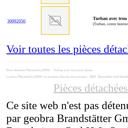
Turban avec trou
30
09
2050
(Turban, centre fastene
Voir toutes les pièces dét
Piece detachee Playmobil p3809c - Turban avec trou pour plume
La piece Playmobil p3809c est presente dans les sets suivants : 3809. Disponible individuel
Pièces détachée
Ce site web n'est pas déten
par geobra Brandstätter 