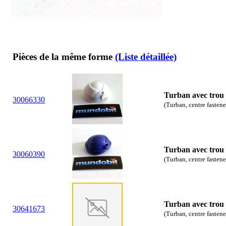
Pièces de la même forme
(Liste détaillée)
Turban avec trou
30
06
6330
(Turban, centre fastene
Turban avec trou
30
06
0390
(Turban, centre fastene
Turban avec trou
30
64
1673
(Turban, centre fastene