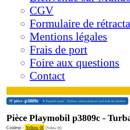
CGV
Formulaire de rétract
Mentions légales
Frais de port
Foire aux questions
Contact
p3809c
?
•
N° pièce :
English name : Turban, centre fastener and hole for feather
Pièce Playmobil p3809c - Turb
Couleur :
Yellow 0f
[Yellow 0f]