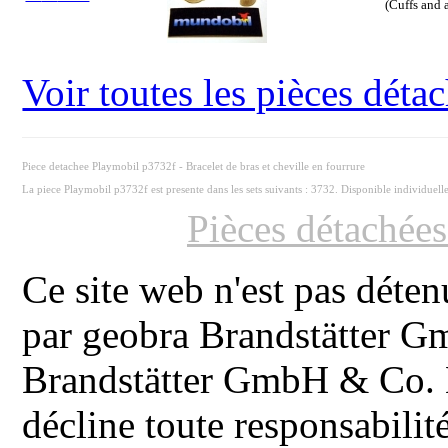
(Cuffs and a
Voir toutes les pièces dét
Piece detachee Playmobil p3732f - Bracelet de bras et cheville en fourrure
La piece Playmobil p3732f est presente dans les sets suivants : 3732. Disponible individuel
Pièces détachée
Ce site web n'est pas déten
par geobra Brandstätter 
Brandstätter GmbH & Co. K
décline toute responsabilit