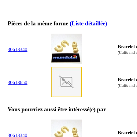
Pièces de la même forme
(Liste détaillée)
Bracelet 
30
61
3340
(Cuffs and a
Bracelet 
30
61
3650
(Cuffs and a
Vous pourriez aussi être intéressé(e) par
Bracelet 
30
61
3340