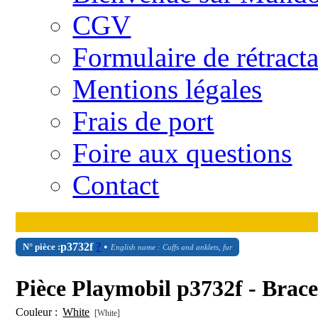
CGV
Formulaire de rétract
Mentions légales
Frais de port
Foire aux questions
Contact
p3732f
?
•
N° pièce :
English name : Cuffs and anklets, fur
Pièce Playmobil p3732f - Bracel
Couleur :
White
[White]