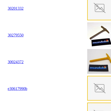
30
20
1332
30
27
9550
30
02
4372
e30617990b