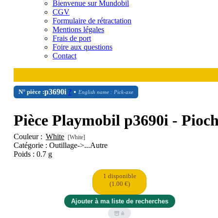
Bienvenue sur Mundobil
CGV
Formulaire de rétractation
Mentions légales
Frais de port
Foire aux questions
Contact
p3690i
?
•
N° pièce :
English name : Pick-axe
Pièce Playmobil p3690i - Pioc
Couleur :
White
[White]
Catégorie : Outillage->...Autre
Poids : 0.7 g
1 disponible
(1.00 €)