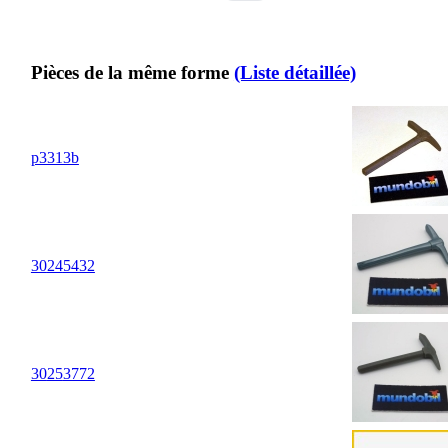
Pièces de la même forme
(Liste détaillée)
p3313b
30
24
5432
30
25
3772