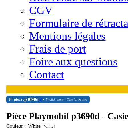
CGV
Formulaire de rétract
Mentions légales
Frais de port
Foire aux questions
Contact
p3690d
?
•
N° pièce :
English name : Case for bottles
Pièce Playmobil p3690d - Casi
Couleur :
White
[White]