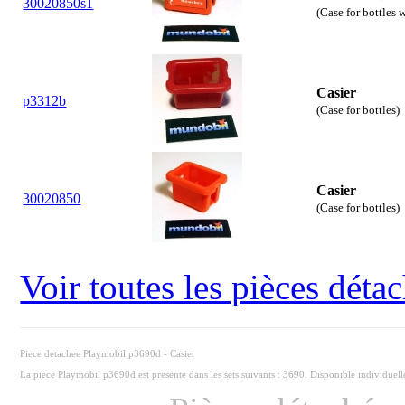
30
02
0850s1
(Case for bottles 
Casier
p3312b
(Case for bottles)
Casier
30
02
0850
(Case for bottles)
Voir toutes les pièces dét
Piece detachee Playmobil p3690d - Casier
La piece Playmobil p3690d est presente dans les sets suivants : 3690. Disponible individuel