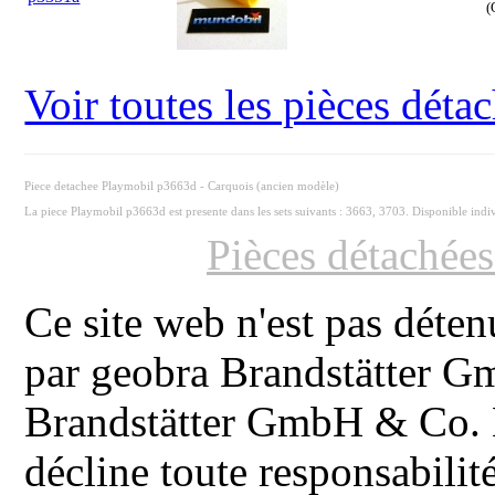
(
Voir toutes les pièces dét
Piece detachee Playmobil p3663d - Carquois (ancien modèle)
La piece Playmobil p3663d est presente dans les sets suivants : 3663, 3703. Disponible ind
Pièces détachée
Ce site web n'est pas déten
par geobra Brandstätter 
Brandstätter GmbH & Co. K
décline toute responsabilit