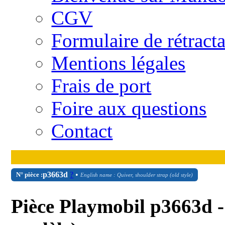
CGV
Formulaire de rétract
Mentions légales
Frais de port
Foire aux questions
Contact
p3663d
?
•
N° pièce :
English name : Quiver, shoulder strap (old style)
Pièce Playmobil p3663d -