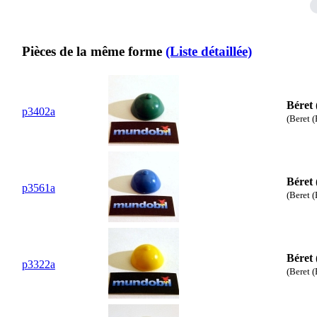
Pièces de la même forme
(Liste détaillée)
Béret 
p3402a
(Beret (
Béret 
p3561a
(Beret (
Béret 
p3322a
(Beret (