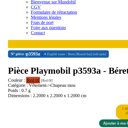
Bienvenue sur Mundobil
CGV
Formulaire de rétractation
Mentions légales
Frais de port
Foire aux questions
Contact
p3593a
?
•
N° pièce :
English name : Beret (Round hat) (old style)
Pièce Playmobil p3593a - Bére
Couleur :
Red 0f
[Red 0f]
Catégorie : Vêtement->Chapeau mou
Poids : 0.7 g
Dimensions : 2.2000 x 2.2000 x 1.2000 cm
1 d
(