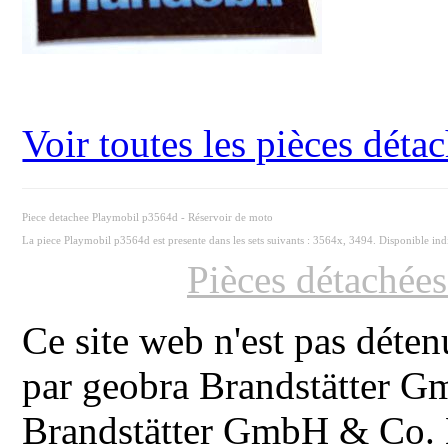
Voir toutes les pièces dét
Piece detachee Playmobil p3564d - Réservoir de moto
La piece Playmobil p3564d est presente dans les sets suivants : 3564x, 3494. Disponible in
Pièces détachée
Ce site web n'est pas déten
par geobra Brandstätter 
Brandstätter GmbH & Co. K