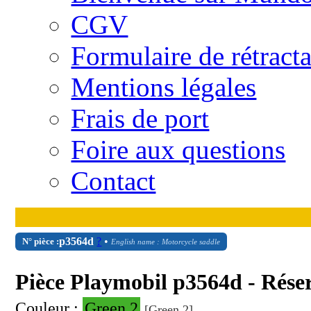
CGV
Formulaire de rétract
Mentions légales
Frais de port
Foire aux questions
Contact
p3564d
?
•
N° pièce :
English name : Motorcycle saddle
Pièce Playmobil p3564d - Rése
Couleur :
Green 2
[Green 2]