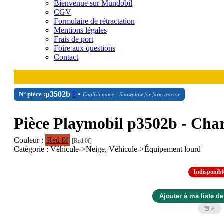
Bienvenue sur Mundobil
CGV
Formulaire de rétractation
Mentions légales
Frais de port
Foire aux questions
Contact
p3502b
?
•
N° pièce :
English name : Snowplow for farm tractor
Pièce Playmobil p3502b - Char
Couleur :
Red 0f
[Red 0f]
Catégorie : Véhicule->Neige, Véhicule->Équipement lourd
Indisponibl