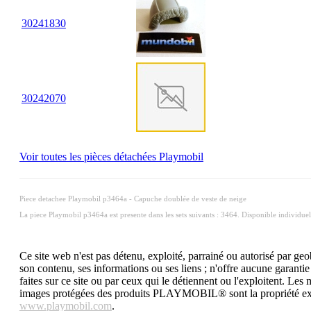
30
24
1830
30
24
2070
Voir toutes les pièces détachées Playmobil
Piece detachee Playmobil p3464a - Capuche doublée de veste de neige
La piece Playmobil p3464a est presente dans les sets suivants : 3464. Disponible individue
Ce site web n'est pas détenu, exploité, parrainé ou autorisé par
son contenu, ses informations ou ses liens ; n'offre aucune garantie e
faites sur ce site ou par ceux qui le détiennent ou l'e
images protégées des produits PLAYMOBIL® sont la propriété exc
www.playmobil.com
.