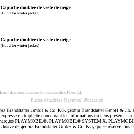
Capuche doublée de veste de neige
(Hood for winter jacket)
Capuche doublée de veste de neige
(Hood for winter jacket)
llement dans notre catalogue de pieces detachees Playmobil.
Pièces détachées Playmobil d'occasion
 geobra Brandstätter GmbH & Co. KG. geobra Brandstätter GmbH & Co. KG 
xpresse ou implicite concernant les informations ou liens présents sur ce s
xploitent. Les marques PLAYMOBIL®, PLAYMOBIL® SYSTEM X, PLA
lusive de geobra Brandstätter GmbH & Co. KG, qui se réserve tous le