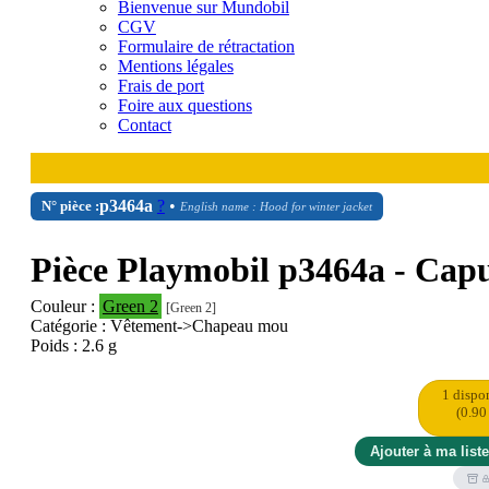
Bienvenue sur Mundobil
CGV
Formulaire de rétractation
Mentions légales
Frais de port
Foire aux questions
Contact
p3464a
?
•
N° pièce :
English name : Hood for winter jacket
Pièce Playmobil p3464a - Capu
Couleur :
Green 2
[Green 2]
Catégorie : Vêtement->Chapeau mou
Poids : 2.6 g
1 dispo
(0.90