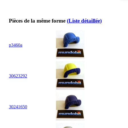
Pièces de la même forme
(Liste détaillée)
p3460a
30
62
3292
30
24
1650