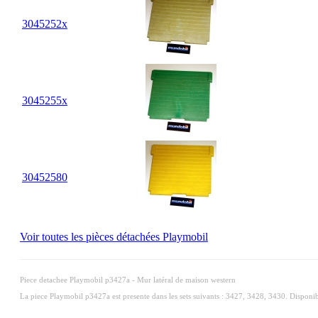
30
45
252x
30
45
255x
30
45
2580
Voir toutes les pièces détachées Playmobil
Piece detachee Playmobil p3427a - Mur latéral de maison western
La piece Playmobil p3427a est presente dans les sets suivants : 3427, 3428, 3430. Disponi