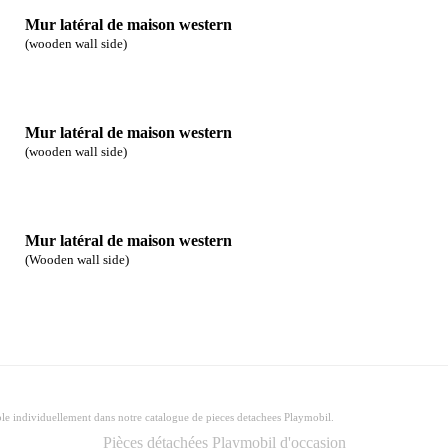
Mur latéral de maison western
(wooden wall side)
Mur latéral de maison western
(wooden wall side)
Mur latéral de maison western
(Wooden wall side)
ble individuellement dans notre catalogue de pieces detachees Playmobil.
Pièces détachées Playmobil d'occasion