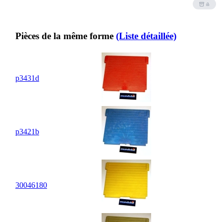
Pièces de la même forme
(Liste détaillée)
p3431d
p3421b
30
04
6180