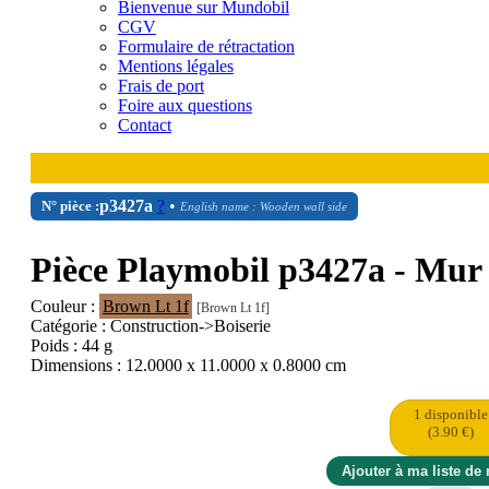
Bienvenue sur Mundobil
CGV
Formulaire de rétractation
Mentions légales
Frais de port
Foire aux questions
Contact
p3427a
?
•
N° pièce :
English name : Wooden wall side
Pièce Playmobil p3427a - Mur 
Couleur :
Brown Lt 1f
[Brown Lt 1f]
Catégorie : Construction->Boiserie
Poids : 44 g
Dimensions : 12.0000 x 11.0000 x 0.8000 cm
1 disponible
(3.90 €)