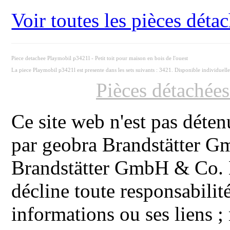
Voir toutes les pièces dét
Piece detachee Playmobil p3421l - Petit toit pour maison en bois de l'ouest
La piece Playmobil p3421l est presente dans les sets suivants : 3421. Disponible individuel
Pièces détachée
Ce site web n'est pas déten
par geobra Brandstätter 
Brandstätter GmbH & Co. K
décline toute responsabilit
informations ou ses liens ;