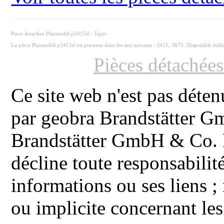
Piece detachee Playmobil p3415d - Tapis
La piece Playmobil p3415d est presente dans les sets suivants : 3415, 3675. Disponible ind
Pièces détachée
Ce site web n'est pas déten
par geobra Brandstätter 
Brandstätter GmbH & Co. K
décline toute responsabilit
informations ou ses liens ;
ou implicite concernant les