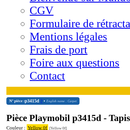
CGV
Formulaire de rétract
Mentions légales
Frais de port
Foire aux questions
Contact
p3415d
?
•
N° pièce :
English name : Carpet
Pièce Playmobil p3415d - Tapi
Couleur :
Yellow 0f
[Yellow 0f]