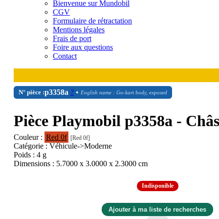
Bienvenue sur Mundobil
CGV
Formulaire de rétractation
Mentions légales
Frais de port
Foire aux questions
Contact
p3358a
?
•
N° pièce :
English name : Go-kart body, exposed
Pièce Playmobil p3358a - Châs
Couleur :
Red 0f
[Red 0f]
Catégorie : Véhicule->Moderne
Poids : 4 g
Dimensions : 5.7000 x 3.0000 x 2.3000 cm
Indisponible