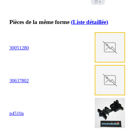
Pièces de la même forme
(Liste détaillée)
30
05
1280
30
63
7802
p4510a