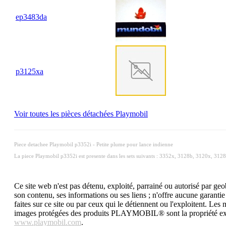
ep3483da
p3125xa
Voir toutes les pièces détachées Playmobil
Piece detachee Playmobil p3352i - Petite plume pour lance indienne
La piece Playmobil p3352i est presente dans les sets suivants : 3352x, 3128b, 3120x, 312
Ce site web n'est pas détenu, exploité, parrainé ou autorisé par
son contenu, ses informations ou ses liens ; n'offre aucune garantie e
faites sur ce site ou par ceux qui le détiennent ou l'e
images protégées des produits PLAYMOBIL® sont la propriété exc
www.playmobil.com
.