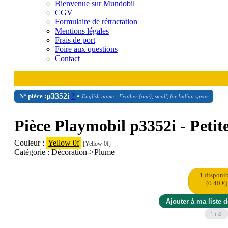
Bienvenue sur Mundobil
CGV
Formulaire de rétractation
Mentions légales
Frais de port
Foire aux questions
Contact
p3352i
?
•
N° pièce :
English name : Feather (one), small, for Indian spear
Pièce Playmobil p3352i - Petit
Couleur :
Yellow 0f
[Yellow 0f]
Catégorie : Décoration->Plume
1 disponi
(0.40 €)