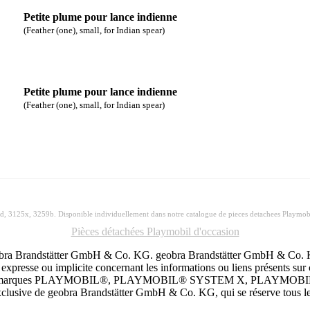
Petite plume pour lance indienne
(Feather (one), small, for Indian spear)
Petite plume pour lance indienne
(Feather (one), small, for Indian spear)
8d, 3125x, 3259b. Disponible individuellement dans notre catalogue de pieces detachees Playmob
Pièces détachées Playmobil d'occasion
 geobra Brandstätter GmbH & Co. KG. geobra Brandstätter GmbH & Co. KG 
xpresse ou implicite concernant les informations ou liens présents sur ce s
xploitent. Les marques PLAYMOBIL®, PLAYMOBIL® SYSTEM X, PLA
lusive de geobra Brandstätter GmbH & Co. KG, qui se réserve tous le