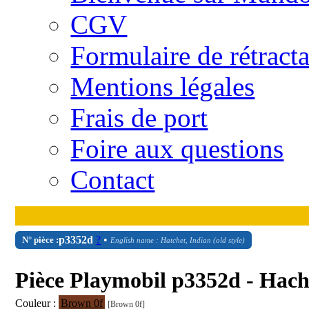
CGV
Formulaire de rétract
Mentions légales
Frais de port
Foire aux questions
Contact
p3352d
?
•
N° pièce :
English name : Hatchet, Indian (old style)
Pièce Playmobil p3352d - Hach
Couleur :
Brown 0f
[Brown 0f]