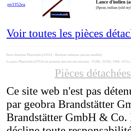
Lance d'indien (
ep3352ea
(Spear, indian (old sty
Voir toutes les pièces dét
Piece detachee Playmobil p3352d - Hachette indienne (ancien modèle)
La piece Playmobil p3352d est presente dans les sets suivants : 3128b, 3259d, 3406, 3251x
Pièces détachée
Ce site web n'est pas déten
par geobra Brandstätter 
Brandstätter GmbH & Co. K
décline toute responsabilit