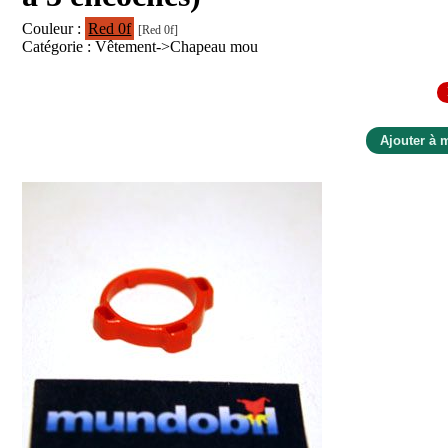
Couleur :
Red 0f
[Red 0f]
Catégorie : Vêtement->Chapeau mou