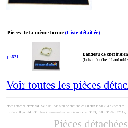
Pièces de la même forme
(Liste détaillée)
Bandeau de chef indien
p3621a
(Indian chief head band (old s
Voir toutes les pièces dét
Piece detachee Playmobil p3351c - Bandeau de chef indien (ancien modèle, à 3 encoches)
La piece Playmobil p3351c est presente dans les sets suivants : 3483, 3580, 3179x, 3251x,
Pièces détachée