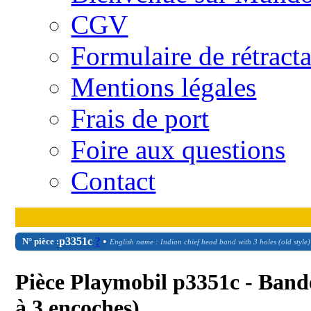
CGV
Formulaire de rétract
Mentions légales
Frais de port
Foire aux questions
Contact
p3351c
?
•
N° pièce :
English name : Indian chief head band with 3 holes (old style)
Pièce Playmobil p3351c - Bande
à 3 encoches)