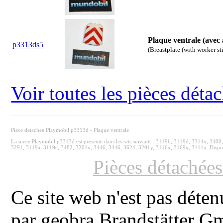
Plaque ventrale (avec 
p3313ds5
(Breastplate (with worker st
Voir toutes les pièces dét
Piece detachee Playmobil p3313d - Plaque ventrale
La piece Playmobil p3313d est presente dans les sets suivants : 3119b, 3119d, 3314x, 3
3291, 3119a, 3119c, 3482, 3201x, 3446, 3446, 3624, 3201y, 3116x, 3169x, 3111x. Disponi
Pièces détachée
Ce site web n'est pas déten
par geobra Brandstätter 