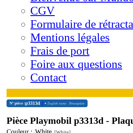
CGV
Formulaire de rétract
Mentions légales
Frais de port
Foire aux questions
Contact
p3313d
?
•
N° pièce :
English name : Breastplate
Pièce Playmobil p3313d - Plaq
Couleur :
White
[White]