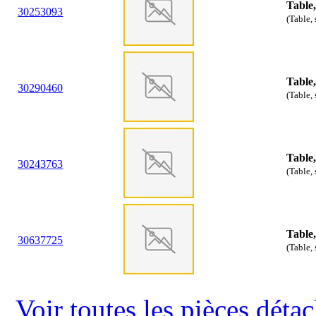
Table,
30
25
3093
(Table, 
Table,
30
29
0460
(Table, 
Table,
30
24
3763
(Table, 
Table,
30
63
7725
(Table, 
Voir toutes les pièces dét