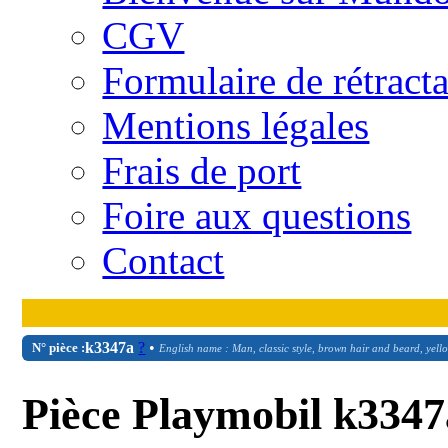
CGV
Formulaire de rétract
Mentions légales
Frais de port
Foire aux questions
Contact
k3347a
?
•
N° pièce :
English name : Man, classic style, brown hair and beard, yell
Pièce Playmobil k3347