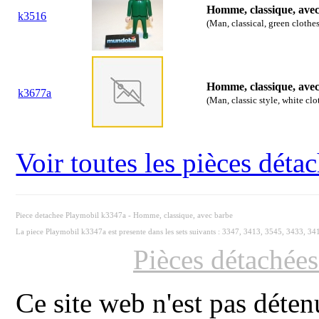
Homme, classique, ave
k3516
(Man, classical, green clothe
Homme, classique, ave
k3677a
(Man, classic style, white cl
Voir toutes les pièces dét
Piece detachee Playmobil k3347a - Homme, classique, avec barbe
La piece Playmobil k3347a est presente dans les sets suivants : 3347, 3413, 3545, 3433, 34
Pièces détachée
Ce site web n'est pas déten