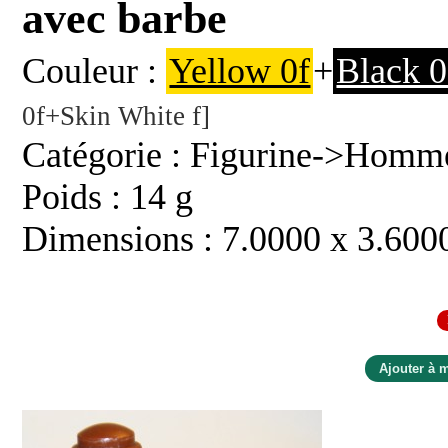
avec barbe
Couleur :
Yellow 0f
+
Black 0
0f+Skin White f]
Catégorie : Figurine->Homme
Poids : 14 g
Dimensions : 7.0000 x 3.600