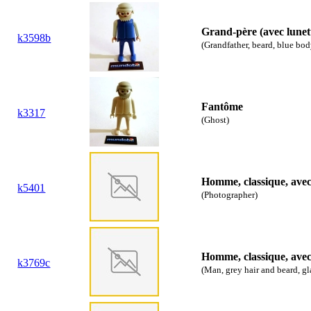
Grand-père (avec lunet
k3598b
(Grandfather, beard, blue bo
Fantôme
k3317
(Ghost)
Homme, classique, ave
k5401
(Photographer)
Homme, classique, avec
k3769c
(Man, grey hair and beard, gl