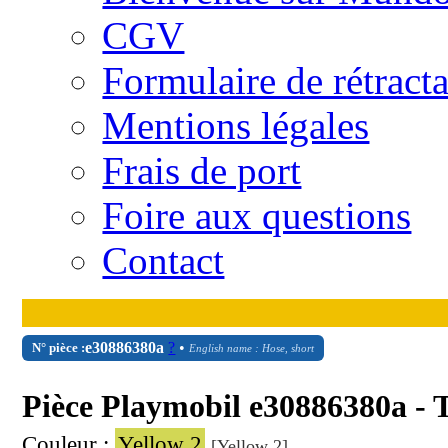
CGV
Formulaire de rétract
Mentions légales
Frais de port
Foire aux questions
Contact
e30886380a
?
•
N° pièce :
English name : Hose, short
Pièce Playmobil e30886380a - 
Couleur :
Yellow 2
[Yellow 2]