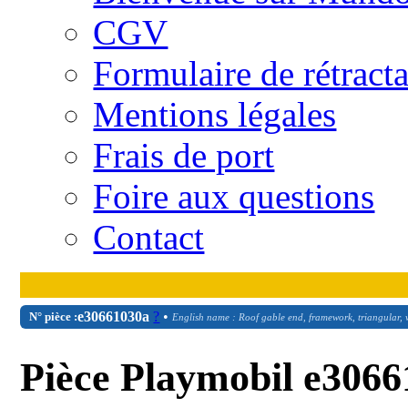
CGV
Formulaire de rétract
Mentions légales
Frais de port
Foire aux questions
Contact
e30661030a
?
•
N° pièce :
English name : Roof gable end, framework, triangular,
Pièce Playmobil e30661