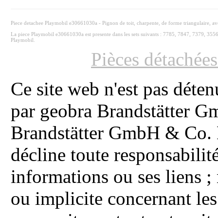
Piece detachee Playmobil e30661030a - Pignon de toit, charpente, de forme triangulaire, av
La piece Playmobil e30661030a est presente dans les sets suivants : 7785, 7847, 7379, 355
Playmobil.
Pièces détachée
Ce site web n'est pas déten
par geobra Brandstätter 
Brandstätter GmbH & Co. K
décline toute responsabilit
informations ou ses liens ;
ou implicite concernant les