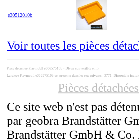
e30512010b
Voir toutes les pièces dét
Piece detachee Playmobil e30657510b - Divan convertible en lit
La piece Playmobil e30657510b est presente dans les sets suivants : 3771. Disponible indiv
Pièces détachée
Ce site web n'est pas déten
par geobra Brandstätter 
Brandstätter GmbH & Co. K