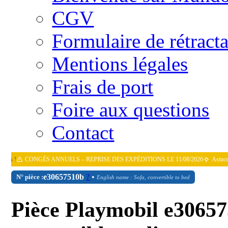
CGV
Formulaire de rétract
Mentions légales
Frais de port
Foire aux questions
Contact
CONGÉS ANNUELS – REPRISE DES EXPÉDITIONS LE 11/08/2026
Astuce : utilis
e30657510b
?
•
N° pièce :
English name : Sofa, convertible to bed
Pièce Playmobil e30657