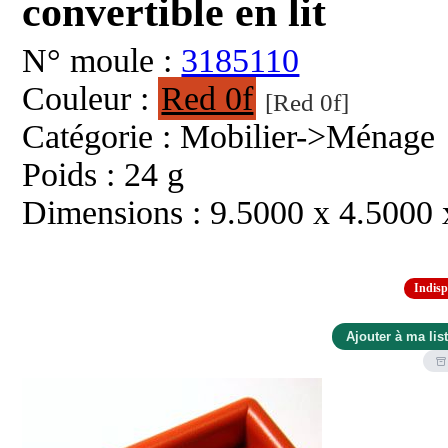
convertible en lit
N° moule :
3185110
Couleur :
Red 0f
[Red 0f]
Catégorie : Mobilier->Ménage
Poids : 24 g
Dimensions : 9.5000 x 4.5000
Indisp