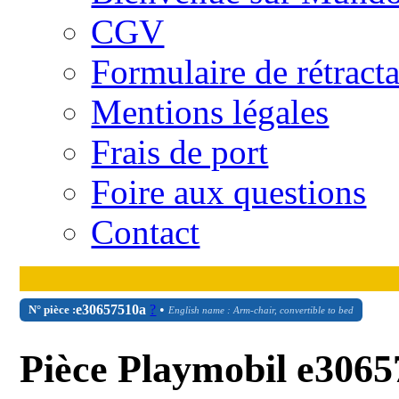
CGV
Formulaire de rétract
Mentions légales
Frais de port
Foire aux questions
Contact
e30657510a
?
•
N° pièce :
English name : Arm-chair, convertible to bed
Pièce Playmobil e3065