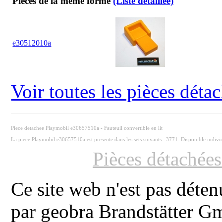
Pièces de la même forme
(Liste détaillée)
e30512010a
Voir toutes les pièces dét
Piece detachee Playmobil e30657510a - Fauteuil convertible en lit
La piece Playmobil e30657510a est presente dans les sets suivants : 3771. Disponible indiv
Pièces détachée
Ce site web n'est pas déten
par geobra Brandstätter 