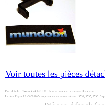
Voir toutes les pièces dét
Piece detachee Playmobil e30604100c - Attache pour spot de vaisseau Playmospace
La piece Playmobil e30604100c est presente dans les sets suivants : 3534, 3535, 3536. Disp