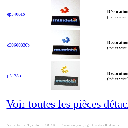
Décoration
ep3406ab
(Indian wrist
Décoration
e30600330b
(Indian wrist
Décoration
p3128b
(Indian wrist
Voir toutes les pièces dét
Piece detachee Playmobil e30600340b - Décoration pour poignet ou cheville d'indien