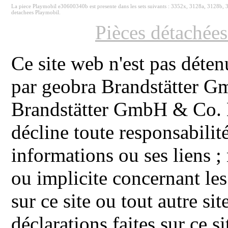
La piece Playmobil e30600340b est presente dans les sets suivants : 3352x, 3128a, 3128b,
detachees Playmobil.
Pièces détachée
Ce site web n'est pas déten
par geobra Brandstätter 
Brandstätter GmbH & Co. K
décline toute responsabilit
informations ou ses liens ;
ou implicite concernant les
sur ce site ou tout autre site
déclarations faites sur ce s