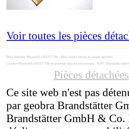
Voir toutes les pièces dét
Piece detachee Playmobil e30515770b - Murs arrière (droit) de temple égyptien
La piece Playmobil e30515770b est presente dans les sets suivants : 4243. Disponible indiv
Pièces détachée
Ce site web n'est pas déten
par geobra Brandstätter 
Brandstätter GmbH & Co. K