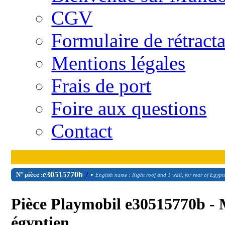
CGV
Formulaire de rétract
Mentions légales
Frais de port
Foire aux questions
Contact
e30515770b
?
•
N° pièce :
English name : Right roof and 1 wall, for rear of Egypt
Pièce Playmobil e30515770b - M
égyptien