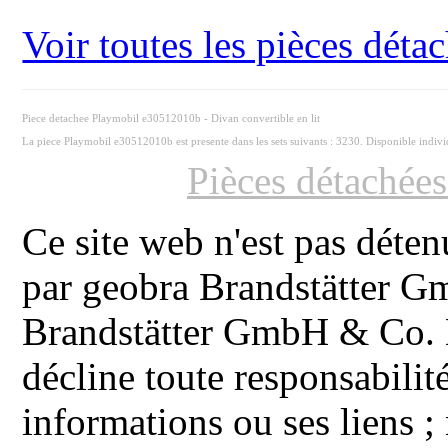
Voir toutes les pièces dét
Piece detachee Playmobil e30512010b - Divan convertible en lit
La piece Playmobil e30512010b est presente dans les sets suivants : 3230. Disponible indiv
Pièces détachée
Ce site web n'est pas déten
par geobra Brandstätter 
Brandstätter GmbH & Co. K
décline toute responsabilit
informations ou ses liens ;