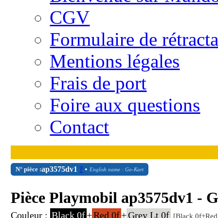
CGV
Formulaire de rétract
Mentions légales
Frais de port
Foire aux questions
Contact
ap3575dv1
?
•
N° pièce :
English name : Go-Kart
Pièce Playmobil ap3575dv1 - G
Couleur :
Black 0f
+
Red 0f
+
Grey Lt 0f
[Black 0f+Red