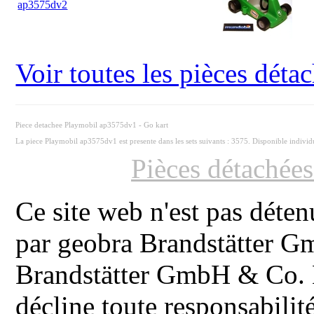
ap3575dv2
Voir toutes les pièces dét
Piece detachee Playmobil ap3575dv1 - Go kart
La piece Playmobil ap3575dv1 est presente dans les sets suivants : 3575. Disponible indivi
Pièces détachée
Ce site web n'est pas déten
par geobra Brandstätter 
Brandstätter GmbH & Co. K
décline toute responsabilit