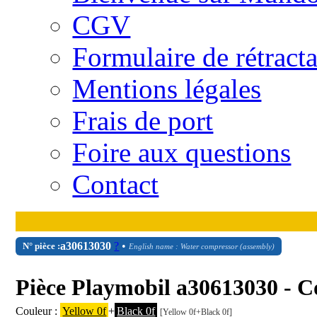
CGV
Formulaire de rétract
Mentions légales
Frais de port
Foire aux questions
Contact
a30613030
?
•
N° pièce :
English name : Water compressor (assembly)
Pièce Playmobil a30613030 - C
Couleur :
Yellow 0f
+
Black 0f
[Yellow 0f+Black 0f]