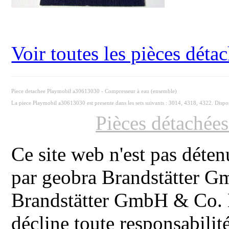
Voir toutes les pièces dét
Piece detachee Playmobil a30613030 - Compresseur à eau (ensemble)
La piece Playmobil a30613030 est presente dans les sets suivants : 3014, 4318, 4322. Dispo
Pièces détachée
Ce site web n'est pas déten
par geobra Brandstätter 
Brandstätter GmbH & Co. K
décline toute responsabilit