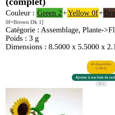
(complet)
Couleur :
Green 2
+
Yellow 0f
+
Br
0f+Brown Dk 1]
Catégorie : Assemblage, Plante->Fl
Poids : 3 g
Dimensions : 8.5000 x 5.5000 x 2
40 disponibles
(1.90 €)