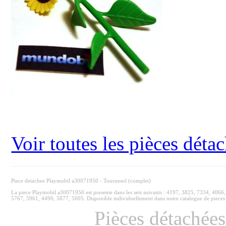
Voir toutes les pièces dét
Piece detachee Playmobil a30071950 - Tournesol (complet)
La piece Playmobil a30071950 est presente dans les sets suivants : 4197, 3825, 7334, 40
5767, 5961, 4490, 5877, 5005. Disponible individuellement dans notre catalogue de pieces
Pièces détachée