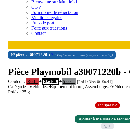
Bienvenue sur Mundobil
CGV
Formulaire de rétractation
Mentions légales
Frais de port
Foire aux questions
Contact
a30071220b
?
•
N° pièce :
English name : Plow (complete assembly)
Pièce Playmobil a30071220b -
Couleur :
Red 1
+
Black 0f
+
Steel 1
[Red 1+Black 0f+Steel 1]
Catégorie : Véhicule->Équipement lourd, Assemblage->Véhicule 
Poids : 25 g
Indisponible