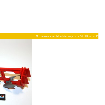
Bienvenue sur Mundobil — près de 50 000 pièces Playmobil ré