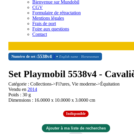
Bienvenue sur Mundobil
CGV
Formulaire de rétractation
Mentions légales
Frais de port
Foire aux questions
Contact
5538v4
?
•
Numéro de set :
English name : Horsewoman
Set Playmobil 5538v4 - Cavali
Catégorie : Collections->Fi?ures, Vie moderne->Équitation
Vendu en
2014
Poids : 30 g
Dimensions : 16.0000 x 10.0000 x 3.0000 cm
Indisponible