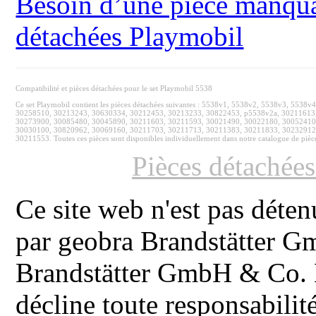
Besoin d’une pièce manquan
détachées Playmobil
Compatibilité et pièces détachées pour le set Playmobil 5538
Ce set Playmobil contient les pièces détachées suivantes : 5538v1, 5538v2, 5538v3, 5
30258510, 30213243, 30630334, 30212453, 30213233, 30822453, p5538v2a, 30211613
30273900, 30085480, 30045890, 30211603, 30211593, 30021490, 30022180, 30052410,
30030100, 30820962, 30069160, 30211703, 30211713, 30211383, 30211833, 30232912
30211553. Toutes ces pièces sont disponibles individuellement dans notre catalogue de pièc
Pièces détachée
Ce site web n'est pas déten
par geobra Brandstätter 
Brandstätter GmbH & Co. K
décline toute responsabilit