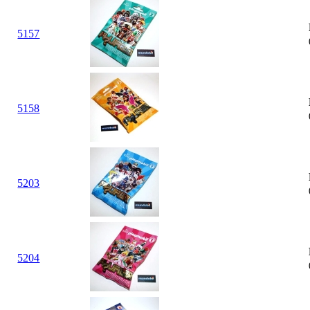
5157
5158
5203
5204