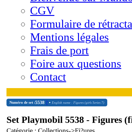
CGV
Formulaire de rétract
Mentions légales
Frais de port
Foire aux questions
Contact
5538
?
•
Numéro de set :
English name : Figures (girls Series 7)
Set Playmobil 5538 - Figures (fi
Catégorie : Collections->Fi?ures