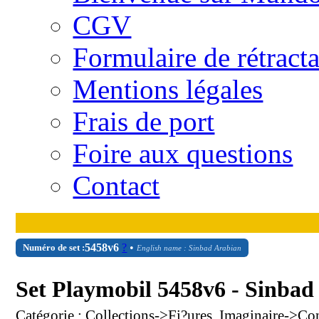
CGV
Formulaire de rétract
Mentions légales
Frais de port
Foire aux questions
Contact
5458v6
?
•
Numéro de set :
English name : Sinbad Arabian
Set Playmobil 5458v6 - Sinbad
Catégorie : Collections->Fi?ures, Imaginaire->Con