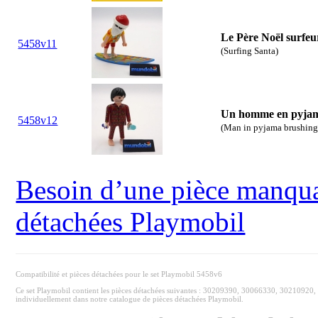
Le Père Noël surfeu
5458v11
(Surfing Santa)
Un homme en pyjama 
5458v12
(Man in pyjama brushing
Besoin d’une pièce manquan
détachées Playmobil
Compatibilité et pièces détachées pour le set Playmobil 5458v6
Ce set Playmobil contient les pièces détachées suivantes : 30209390, 30066330, 3021092
individuellement dans notre catalogue de pièces détachées Playmobil.