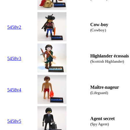
Cow-boy
5458v2
(Cowboy)
Highlander écossais
5458v3
(Scottish Highlander)
Maître-nageur
5458v4
(Lifeguard)
Agent secret
5458v5
(Spy Agent)