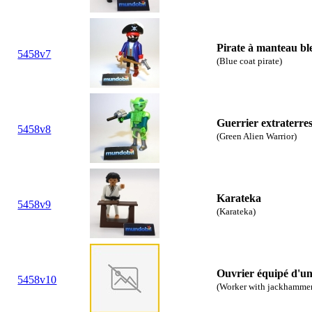
Pirate à manteau bl
5458v7
(Blue coat pirate)
Guerrier extraterres
5458v8
(Green Alien Warrior)
Karateka
5458v9
(Karateka)
Ouvrier équipé d'u
5458v10
(Worker with jackhamme