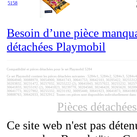
5158
Besoin d’une pièce manquan
détachées Playmobil
Compatibilité et pièces détachées pour le set Playmobil 5284
Ce set Playmobil contient les pièces détachées suivantes : 5284v1, 5284v2, 5284v3, 5
30064940, 30088970, 30054900, 30641743, 30641753, 30642103, 30205422, 30255312
30203832, 30231472, 30257032, 30255222 (2), 30641843, 30257022, 30255232, 3025
30641833, 30255192 (2), 30641823, 30239770, 30204560, 30246420, 30265620, 302096
30641773, 30227902, 30255332, 30231192, 30095440, 30641923, 30641873, 30641883,
30808763, 30642033, 30232912. Toutes ces pièces sont disponibles individuellement dans n
Pièces détachée
Ce site web n'est pas déten