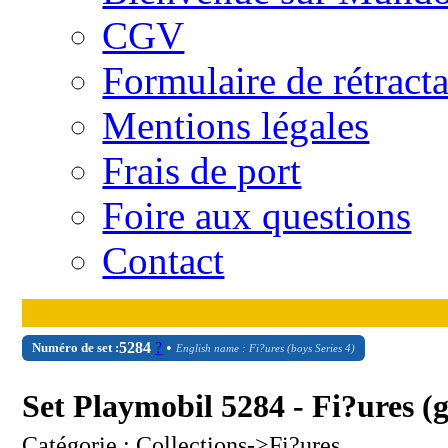
CGV
Formulaire de rétract
Mentions légales
Frais de port
Foire aux questions
Contact
CON
5284
?
•
Numéro de set :
English name : Fi?ures (boys Series 4)
Set Playmobil 5284 - Fi?ures (g
Catégorie : Collections->Fi?ures