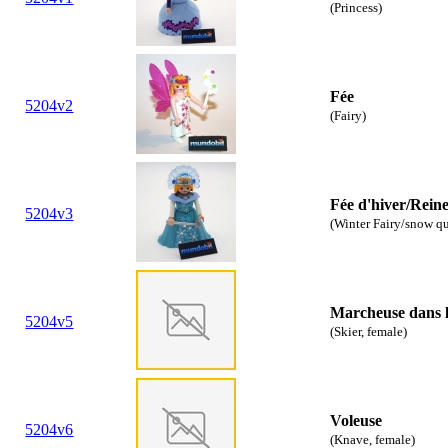
(Princess)
Fée
5204v2
(Fairy)
Fée d'hiver/Reine
5204v3
(Winter Fairy/snow q
Marcheuse dans l
5204v5
(Skier, female)
Voleuse
5204v6
(Knave, female)