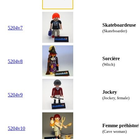
Skateboardeuse
5204v7
(Skateboarder)
Sorcière
5204v8
(Witch)
Jockey
5204v9
(Jockey, female)
Femme préhistor
5204v10
(Cave woman)