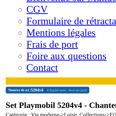
CGV
Formulaire de rétract
Mentions légales
Frais de port
Foire aux questions
Contact
5204v4
?
•
Numéro de set :
English name : Rock star (girl)
Set Playmobil 5204v4 - Chante
Catégorie : Vie moderne->Loisir, Collections->Fi