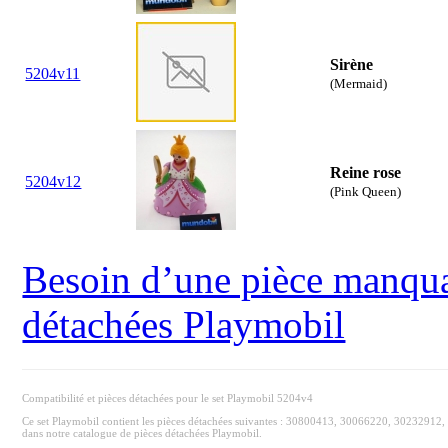
Sirène
5204v11
(Mermaid)
Reine rose
5204v12
(Pink Queen)
Besoin d’une pièce manquan
détachées Playmobil
Compatibilité et pièces détachées pour le set Playmobil 5204v4
Ce set Playmobil contient les pièces détachées suivantes : 30800413, 30066220, 3023291
dans notre catalogue de pièces détachées Playmobil.