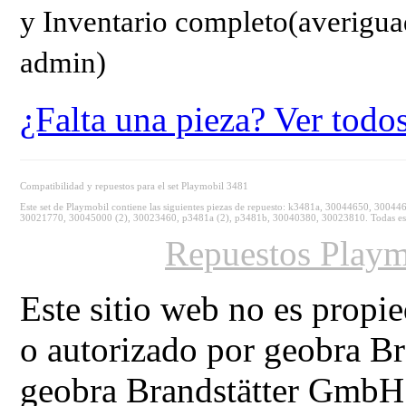
y Inventario completo(averigua
admin)
¿Falta una pieza? Ver todo
Compatibilidad y repuestos para el set Playmobil 3481
Este set de Playmobil contiene las siguientes piezas de repuesto: k3481a, 30044650, 
30021770, 30045000 (2), 30023460, p3481a (2), p3481b, 30040380, 30023810. Todas estas 
Repuestos Playm
Este sitio web no es propi
o autorizado por geobra 
geobra Brandstätter GmbH 