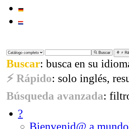
Buscar
⚡ Rá
Buscar
: busca en su idiom
⚡ Rápido
: solo inglés, re
Búsqueda avanzada
: filt
?
Bienvenid@ a mundo