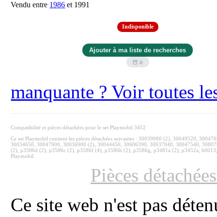
Vendu entre
1986
et 1991
Indisponible
manquante ? Voir toutes le
Compatibilité et pièces détachées pour le set Playmobil 3452
Ce set Playmobil contient les pièces détachées suivantes : 30039980 (2), 30049520, 3
30034650, 30047900, 30036900 (2), 30044450, 30606390, 30037040, 30047540, 30807
(2), p3586d (2), p3586c (2), p3586f (4), p3586h (2), p3586g, p3481a (2), p3452a, h0013, 
Playmobil.
Pièces détachée
Ce site web n'est pas déten