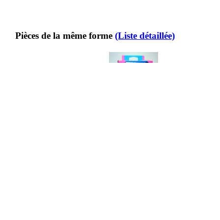
Pièces de la même forme
(Liste détaillée)
b4681
30
96
0900
30
96
1472