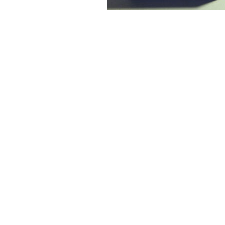
Boîte du set 4681
(Set box for 4681)
Boîtier pour le modèle 4902
(Set box for 4902)
Boîtier pour le modèle 4754
(Set box for 4754)