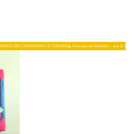
XPÉDITIONS LE 11/08/2026
Bienvenue sur Mundobil — près de 50 000 pièces Playmob