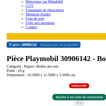
Bienvenue sur Mundobil
CGV
Formulaire de rétractation
Mentions légales
Frais de port
Foire aux questions
Contact
30
90
6142
?
•
N° pièce :
English name : Set box for 4634
Pièce Playmobil 30906142 - Boî
Catégorie : Papier->Boîtes des sets
Poids : 18 g
Dimensions : 10.5000 x 11.5000 x 3.5000 cm
Indisponible