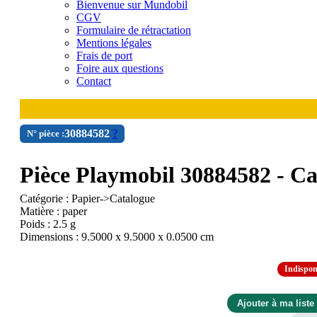
Bienvenue sur Mundobil
CGV
Formulaire de rétractation
Mentions légales
Frais de port
Foire aux questions
Contact
30
88
4582
?
N° pièce :
Pièce Playmobil 30884582 - Ca
Catégorie : Papier->Catalogue
Matière : paper
Poids : 2.5 g
Dimensions : 9.5000 x 9.5000 x 0.0500 cm
Indispon