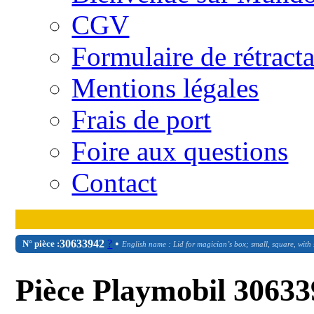
CGV
Formulaire de rétract
Mentions légales
Frais de port
Foire aux questions
Contact
30
63
3942
?
•
N° pièce :
English name : Lid for magician’s box; small, square, with 
Pièce Playmobil 30633