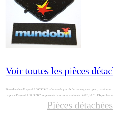
Voir toutes les pièces dét
Piece detachee Playmobil 30633942 - Couvercle pour boîte de magicien ; petit, carré, muni
La piece Playmobil 30633942 est presente dans les sets suivants : 4667, 5023. Disponible i
Pièces détachée