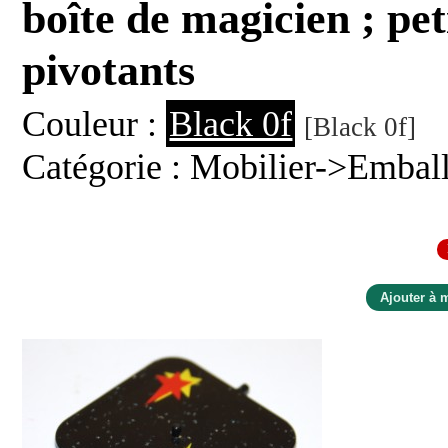
boîte de magicien ; pet
pivotants
Couleur :
Black 0f
[Black 0f]
Catégorie : Mobilier->Embal