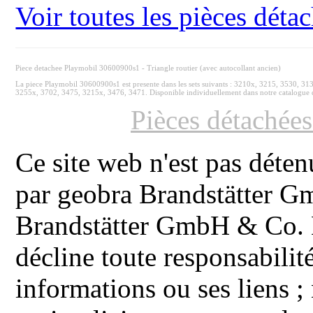
Voir toutes les pièces dét
Piece detachee Playmobil 30600900s1 - Triangle routier (avec autocollant ancien)
La piece Playmobil 30600900s1 est presente dans les sets suivants : 3210x, 3215, 3530,
3255x, 3702, 3475, 3215x, 3476, 3471. Disponible individuellement dans notre catalogue 
Pièces détachée
Ce site web n'est pas déten
par geobra Brandstätter 
Brandstätter GmbH & Co. K
décline toute responsabilit
informations ou ses liens ;