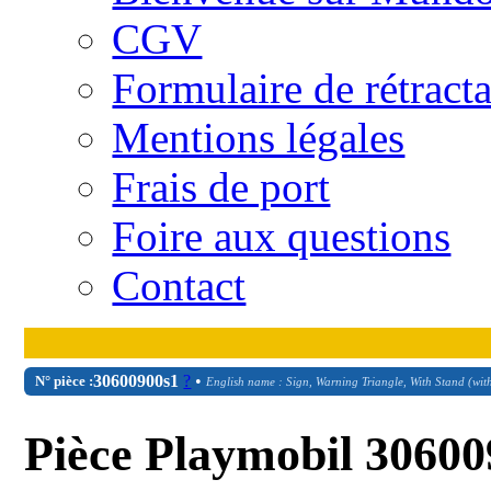
CGV
Formulaire de rétract
Mentions légales
Frais de port
Foire aux questions
Contact
30
60
0900s1
?
•
N° pièce :
English name : Sign, Warning Triangle, With Stand (with
Pièce Playmobil 306009