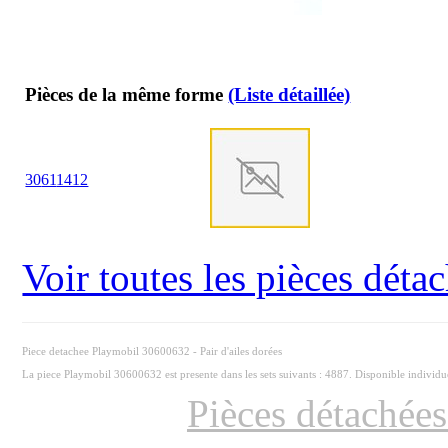
Pièces de la même forme
(Liste détaillée)
30
61
1412
Voir toutes les pièces dét
Piece detachee Playmobil 30600632 - Pair d'ailes dorées
La piece Playmobil 30600632 est presente dans les sets suivants : 4887. Disponible individ
Pièces détachée