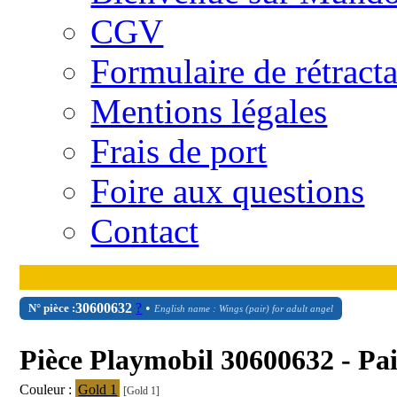
CGV
Formulaire de rétract
Mentions légales
Frais de port
Foire aux questions
Contact
30
60
0632
?
•
N° pièce :
English name : Wings (pair) for adult angel
Pièce Playmobil 30600632 - Pair
Couleur :
Gold 1
[Gold 1]